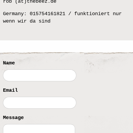
rob (at)thebeez.de
Germany: 015754161821 / funktioniert nur
wenn wir da sind
Name
Email
Message