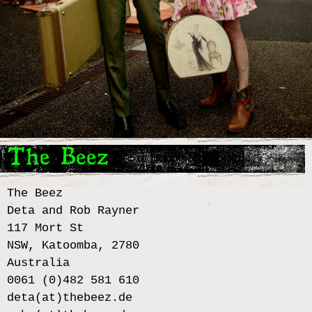
The Beez
The Beez
Deta and Rob Rayner
117 Mort St
NSW, Katoomba, 2780
Australia
0061 (0)482 581 610
deta(at)thebeez.de